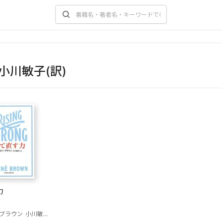
小川敏子(訳)
力
ブラウン
小川敏子(訳)