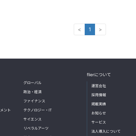
<
1
>
flierについて
グローバル
運営会社
政治・経済
採用情報
ファイナンス
掲載実績
メント
テクノロジー・IT
お知らせ
サイエンス
サービス
リベラルアーツ
法人導入について