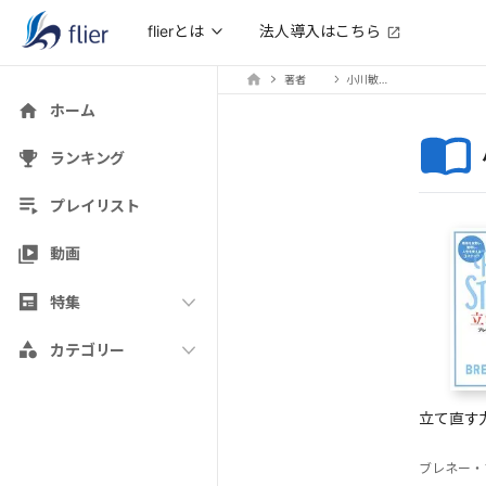
法人導入はこちら
flierとは
著者
小川敏子(訳)
ホーム
ランキング
プレイリスト
動画
特集
カテゴリー
立て直す
ブレネー・