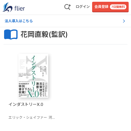
ログイン
会員登録
7日間無料
法人導入はこちら
花岡直毅(監訳)
インダストリーX.0
エリック・シェイファー
河野真一郎(監訳)
丹波雅彦(監訳)
花岡直毅(監訳)
井