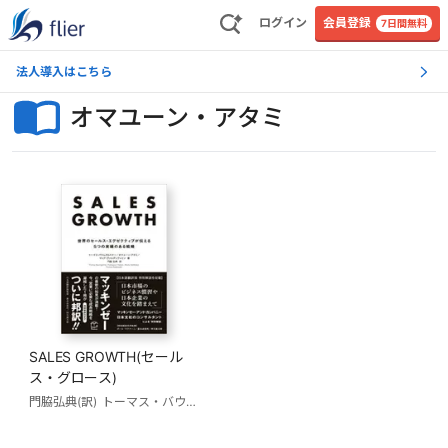
ログイン
会員登録
7日間無料
法人導入はこちら
オマユーン・アタミ
SALES GROWTH(セール
ス・グロース)
門脇弘典(訳)
トーマス・バウムガルトナー
オマユーン・アタミ
マリア・ヴァ