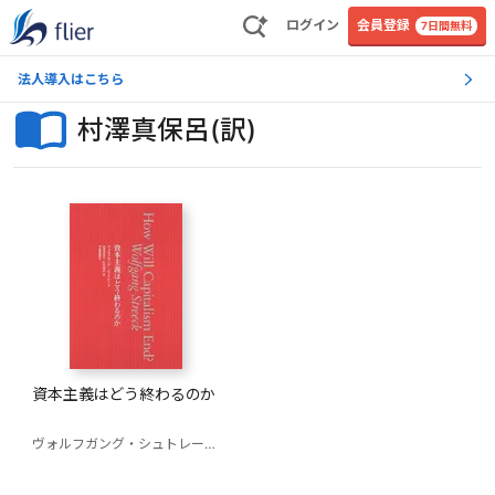
ログイン
会員登録
7日間無料
法人導入はこちら
村澤真保呂(訳)
資本主義はどう終わるのか
ヴォルフガング・シュトレーク
村澤真保呂(訳)
信友建志(訳)