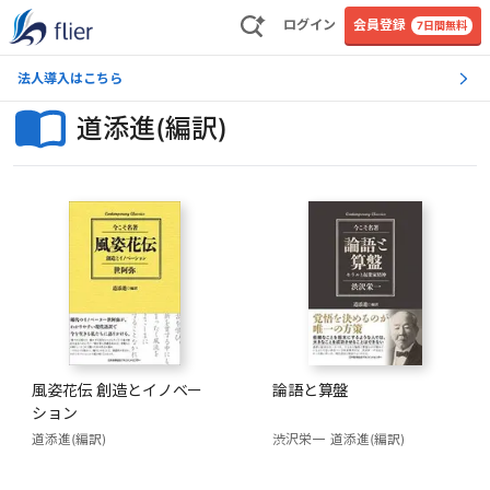
ログイン
会員登録
7日間無料
法人導入はこちら
道添進(編訳)
風姿花伝 創造とイノベー
論語と算盤
ション
道添進(編訳)
渋沢栄一
道添進(編訳)