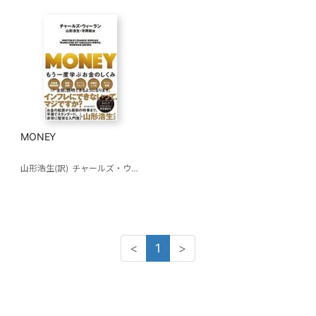
MONEY
山形浩生(訳)
チャールズ・ウィーラン
守岡桜(訳)
<
1
>