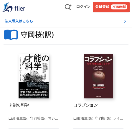
ログイン
会員登録
7日間無料
法人導入はこちら
守岡桜(訳)
才能の科学
コラプション
山形浩生(訳)
守岡桜(訳)
マシュー・サイド
山形浩生(訳)
守岡桜(訳)
レイ・フィスマン