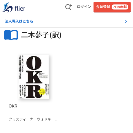
ログイン
会員登録
7日間無料
法人導入はこちら
二木夢子(訳)
OKR
クリスティーナ・ウォドキー
二木夢子(訳)
及川卓也(解説)