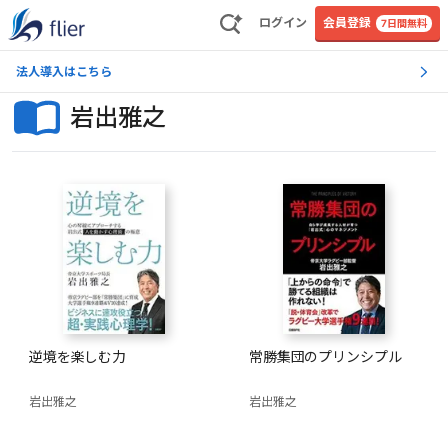
ログイン
会員登録
7日間無料
法人導入はこちら
岩出雅之
逆境を楽しむ力
常勝集団のプリンシプル
岩出雅之
岩出雅之