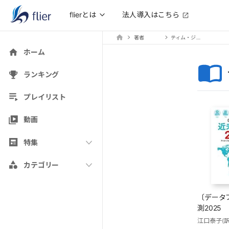
法人導入はこちら
flierとは
著者
ティム・ジョーンズ
ホーム
ランキング
プレイリスト
動画
特集
カテゴリー
〔データ
測2025
江口泰子(訳