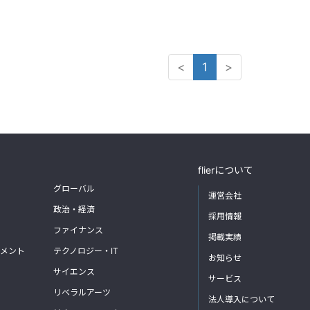
<
1
>
flierについて
グローバル
運営会社
政治・経済
採用情報
ファイナンス
掲載実績
メント
テクノロジー・IT
お知らせ
サイエンス
サービス
リベラルアーツ
法人導入について