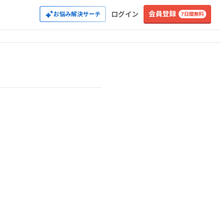
会員登録
ログイン
お悩み解決サーチ
7日間無料
ーダリー
妹尾堅一郎(監訳)
渡部典子(訳)