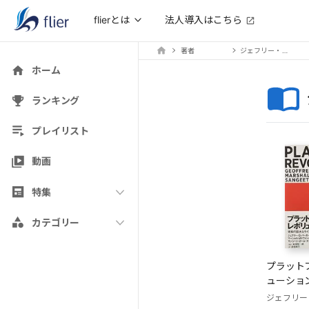
法人導入はこちら
flierとは
著者
ジェフリー・G・パーカー
ホーム
ランキング
プレイリスト
動画
特集
カテゴリー
プラット
ューショ
ジェフリー