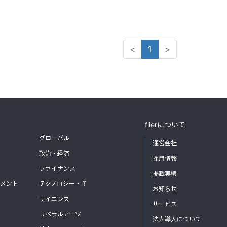
<
1
>
flierについて
グローバル
運営会社
政治・経済
採用情報
ファイナンス
掲載実績
メント
テクノロジー・IT
お知らせ
サイエンス
サービス
リベラルアーツ
法人導入について