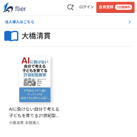
ログイン
会員登録
7日間無料
法人導入はこちら
大橋清貫
AIに負けない自分で考える
子どもを育てる21世紀型教
育
大橋清貫
本間勇人