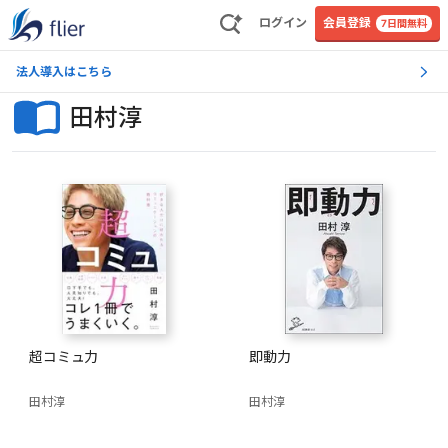
ログイン
会員登録
7日間無料
法人導入はこちら
田村淳
超コミュ力
即動力
田村淳
田村淳