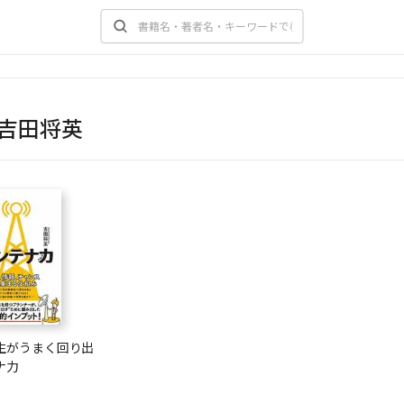
吉田将英
生がうまく回り出
ナ力