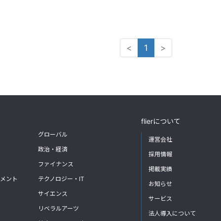
<
1
>
flierについて
グローバル
運営会社
政治・経済
採用情報
ファイナンス
掲載実績
メント
テクノロジー・IT
お知らせ
サイエンス
サービス
リベラルアーツ
法人導入について