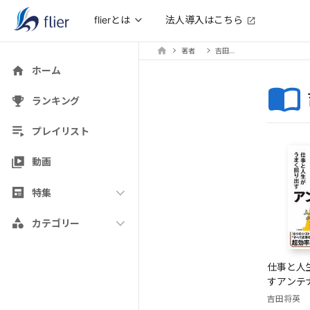
法人導入はこちら
flierとは
著者
吉田将英
ホーム
ランキング
プレイリスト
動画
特集
カテゴリー
仕事と人
すアンテ
吉田将英