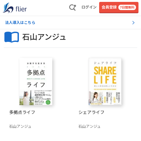
ログイン
会員登録
7日間無料
法人導入はこちら
石山アンジュ
多拠点ライフ
シェアライフ
石山アンジュ
石山アンジュ