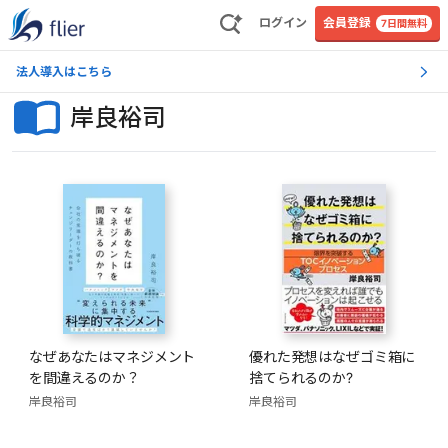
ログイン
会員登録
7日間無料
法人導入はこちら
岸良裕司
なぜあなたはマネジメント
優れた発想はなぜゴミ箱に
を間違えるのか？
捨てられるのか?
岸良裕司
岸良裕司