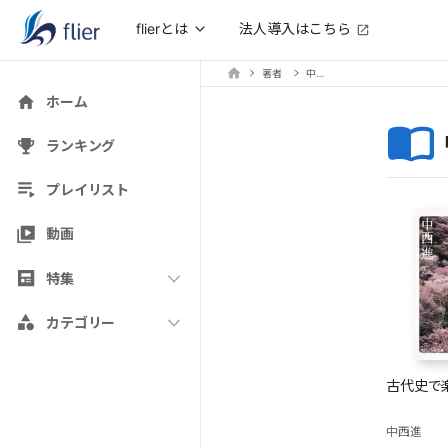
法人導入はこちら
flierとは
著者
中西進
ホーム
ランキング
プレイリスト
動画
特集
カテゴリー
古代史で
中西進