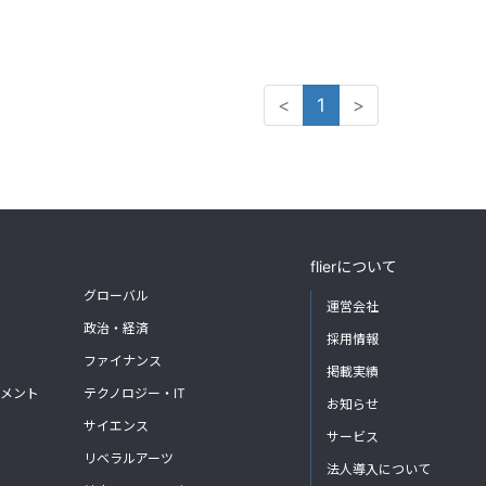
<
1
>
flierについて
グローバル
運営会社
政治・経済
採用情報
ファイナンス
掲載実績
メント
テクノロジー・IT
お知らせ
サイエンス
サービス
リベラルアーツ
法人導入について