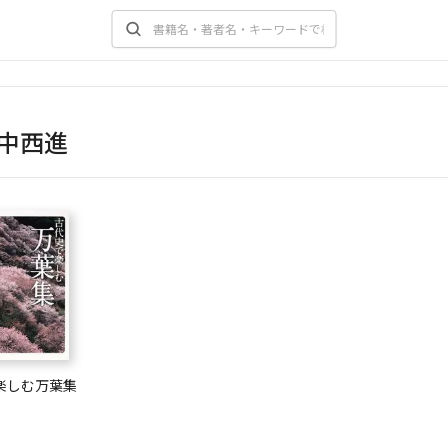
中西進
楽しむ万葉集