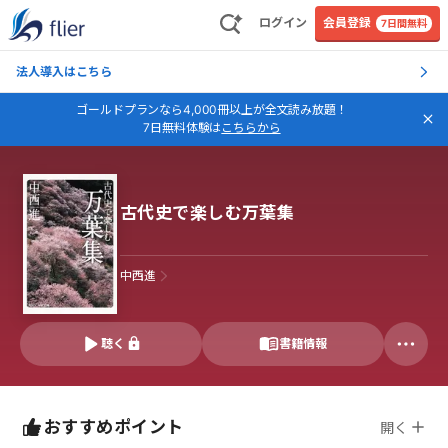
ログイン
会員登録
7日間無料
法人導入はこちら
ゴールドプランなら4,000冊以上が全文読み放題！
7日無料体験は
こちらから
古代史で楽しむ万葉集
中西進
聴く
書籍情報
おすすめポイント
開く