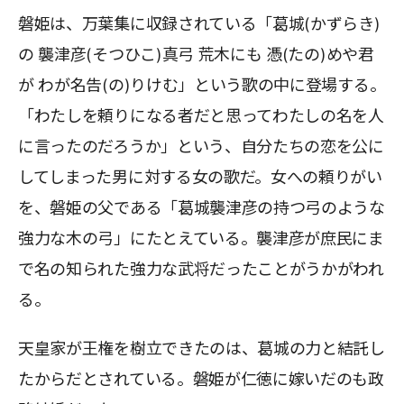
磐姫は、万葉集に収録されている「葛城(かずらき)
の 襲津彦(そつひこ)真弓 荒木にも 憑(たの)めや君
が わが名告(の)りけむ」という歌の中に登場する。
「わたしを頼りになる者だと思ってわたしの名を人
に言ったのだろうか」という、自分たちの恋を公に
してしまった男に対する女の歌だ。女への頼りがい
を、磐姫の父である「葛城襲津彦の持つ弓のような
強力な木の弓」にたとえている。襲津彦が庶民にま
で名の知られた強力な武将だったことがうかがわれ
る。
天皇家が王権を樹立できたのは、葛城の力と結託し
たからだとされている。磐姫が仁徳に嫁いだのも政