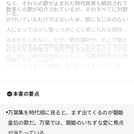
なく、それらの歌がよまれた時代背景も解説されて
数多くの歌が紹介されているが、そのすべてに対訳
いる。
が付いているわけではないため、歌になじみのない
人にとっては少し取っつきにくく感じられる部分も
あるかもしれない。だが、歌の題材や、そこで描か
私たち日本人の思想の源泉はどこからやってきたの
れる人々の感情は、現代に生きる私たちにとっても
か。新しい時代の到来とともに、万葉の時代から続
理解しやすいものだ。
いている日本人の精神に思いをはせるのにぴったり
の一冊である。
本書の要点
万葉集を時代順に見ると、まず出てくるのが磐姫
皇后の歌だ。万葉では、磐姫のいちずな愛に焦点
が当たっている。