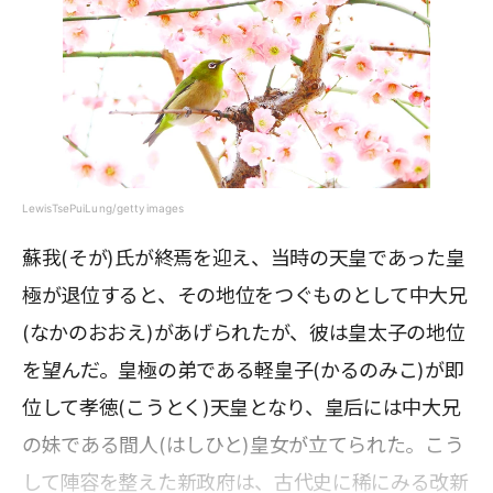
LewisTsePuiLung/gettyimages
蘇我(そが)氏が終焉を迎え、当時の天皇であった皇
極が退位すると、その地位をつぐものとして中大兄
(なかのおおえ)があげられたが、彼は皇太子の地位
を望んだ。皇極の弟である軽皇子(かるのみこ)が即
位して孝徳(こうとく)天皇となり、皇后には中大兄
の妹である間人(はしひと)皇女が立てられた。こう
して陣容を整えた新政府は、古代史に稀にみる改新