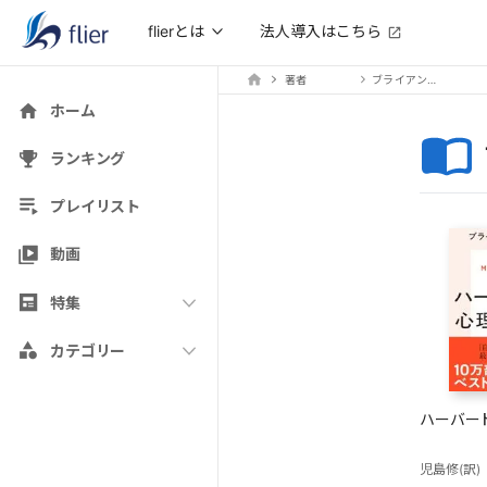
法人導入はこちら
flierとは
著者
ブライアン・R・リトル
ホーム
ランキング
プレイリスト
動画
特集
カテゴリー
ハーバー
児島修(訳)