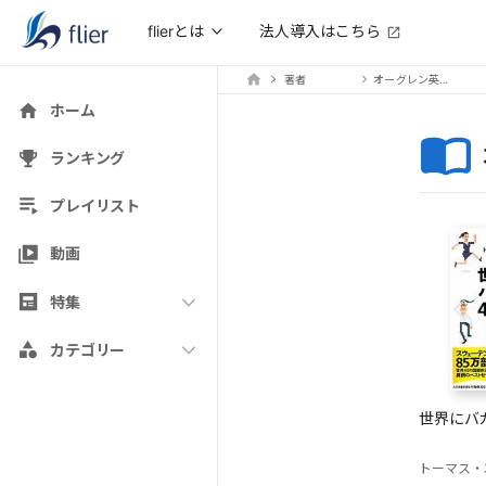
法人導入はこちら
flierとは
著者
オーグレン英里子（訳）
ホーム
ランキング
プレイリスト
動画
特集
カテゴリー
世界にバ
トーマス・