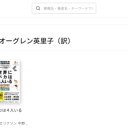
オーグレン英里子（訳）
カは４人いる
エリクソン
中野信子（監修）
オーグレン英里子（訳）