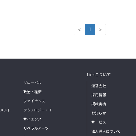
<
1
>
flierについて
グローバル
運営会社
政治・経済
採用情報
ファイナンス
掲載実績
メント
テクノロジー・IT
お知らせ
サイエンス
サービス
リベラルアーツ
法人導入について