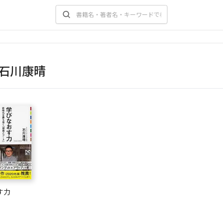
石川康晴
す力