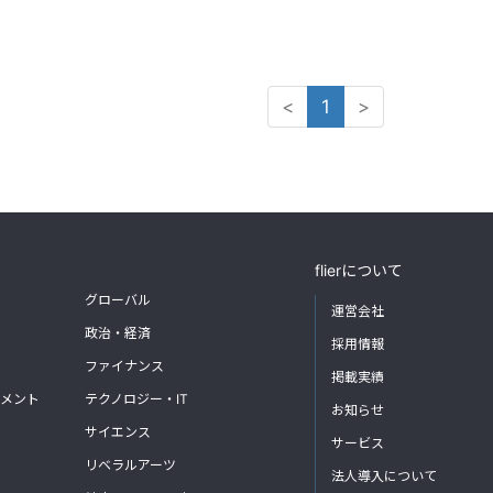
<
1
>
flierについて
グローバル
運営会社
政治・経済
採用情報
ファイナンス
掲載実績
メント
テクノロジー・IT
お知らせ
サイエンス
サービス
リベラルアーツ
法人導入について