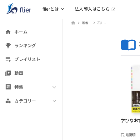
法人導入はこちら
flierとは
著者
石川康晴
ホーム
ランキング
プレイリスト
動画
特集
カテゴリー
学びなお
石川康晴