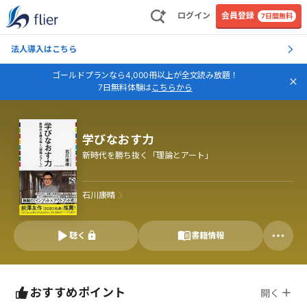
ログイン
会員登録
7日間無料
法人導入はこちら
ゴールドプランなら4,000冊以上が全文読み放題！
7日無料体験は
こちらから
学びなおす力
新時代を勝ち抜く「理論とアート」
石川康晴
聴く
書籍情報
おすすめポイント
開く