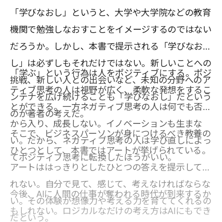
「学びなおし」というと、大学や大学院などの教育
機関で勉強しなおすことをイメージするのではない
だろうか。しかし、本書で提示される「学びなお
し」は必ずしもそれだけではない。新しいことへの
「学ぶ」という行為は人をポジティブにする。ポジ
挑戦、新しい人との出会いなど、未知の分野へのア
ティブ思考の人は視野が広く、柔軟な発想をするこ
ンテナを広げ続けることも「学びなおし」だという
とができる。一方ネガティブ思考の人は何でも否定
のが著者の考えだ。
から入り、成長しない。イノベーションも生まな
そこで、ビジネスパーソンが身につけるべき教養の
い。だから、ネガティブ思考の人は学び直しによっ
ひとつとして、本書ではアートが挙げられている。
てポジティブ思考に転換したほうがいい。
アートははっきりとしたひとつの答えを提示してく
れない。自分で見て、感じて、考えなければならな
今後、AIに人間の仕事が奪われる時代が到来するか
い。その体験が想像力や考える力を育ててくれるの
もしれない。ロジカルなだけの考え方はAIにもでき
だという。