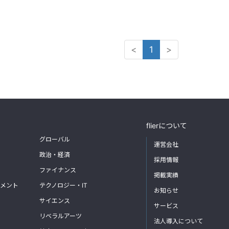
<
1
>
flierについて
グローバル
運営会社
政治・経済
採用情報
ファイナンス
掲載実績
メント
テクノロジー・IT
お知らせ
サイエンス
サービス
リベラルアーツ
法人導入について