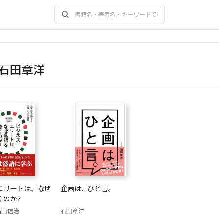
石田章洋
エリートは、なぜ
企画は、ひと言。
くのか?
横山信治
石田章洋