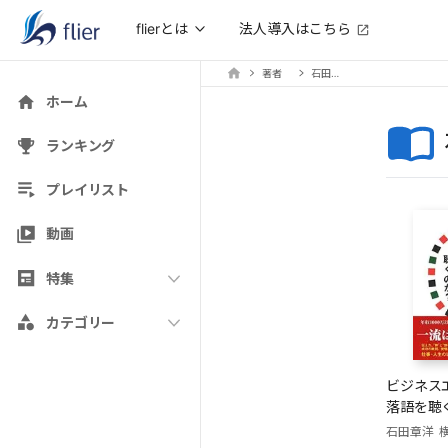
法人導入はこちら
flierとは
著者
石田章洋
ホーム
ランキング
プレイリスト
動画
特集
カテゴリー
ビジネス
落語を聴
石田章洋