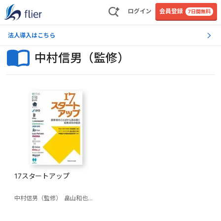
ログイン
会員登録
7日間無料
法人導入はこちら
中村信男（監修）
17スタートアップ
中村信男（監修）
畠山和也（編著）