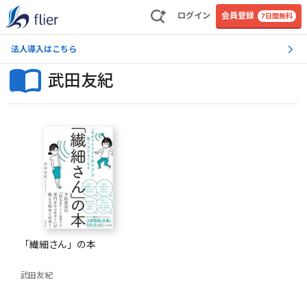
ログイン
会員登録
7日間無料
法人導入はこちら
武田友紀
「繊細さん」の本
武田友紀