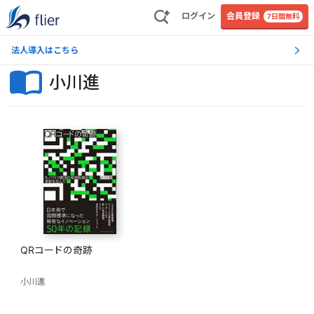
ログイン
会員登録
7日間無料
法人導入はこちら
小川進
QRコードの奇跡
小川進