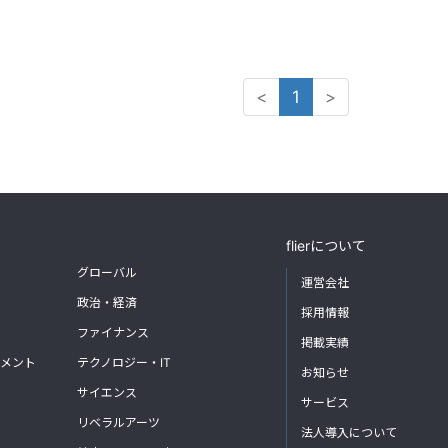
<
1
>
flierについて
グローバル
運営会社
政治・経済
採用情報
ファイナンス
掲載実績
メント
テクノロジー・IT
お知らせ
サイエンス
サービス
リベラルアーツ
法人導入について