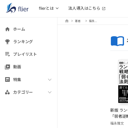
法人導入はこちら
flierとは
著者
福永雅文
ホーム
ランキング
プレイリスト
動画
特集
カテゴリー
新版 ラ
「弱者逆
福永雅文