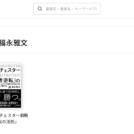
福永雅文
ンチェスター戦略
転の法則」