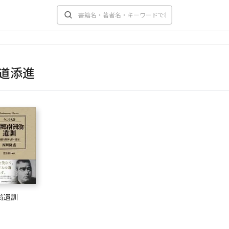
道添進
翁遺訓