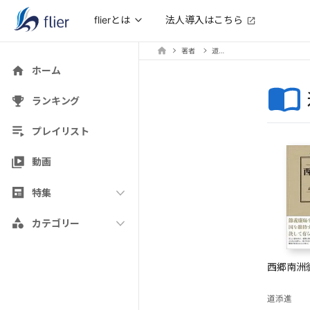
法人導入はこちら
flierとは
著者
道添進
ホーム
ランキング
プレイリスト
動画
特集
カテゴリー
西郷南洲
道添進