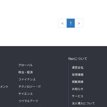
<
1
>
flierについて
グローバル
運営会社
政治・経済
採用情報
ファイナンス
掲載実績
メント
テクノロジー・IT
お知らせ
サイエンス
サービス
リベラルアーツ
法人導入について