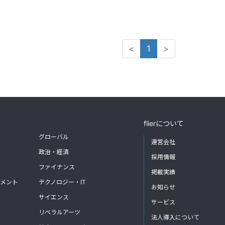
<
1
>
flierについて
グローバル
運営会社
政治・経済
採用情報
ファイナンス
掲載実績
メント
テクノロジー・IT
お知らせ
サイエンス
サービス
リベラルアーツ
法人導入について