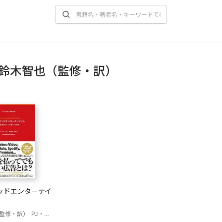
鈴木智也（監修・訳）
ッドエンターテイ
監修・訳）
PJ・ペレイラ（編）