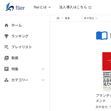
法人導入はこちら
flierとは
著者
鈴木智也（監修・訳）
ホーム
ランキング
プレイリスト
動画
特集
カテゴリー
ブランデ
メント
鈴木智也（