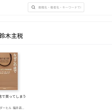
鈴木主税
店で買ってしまう
ダーヒル
福井昌子(訳)
鈴木主税