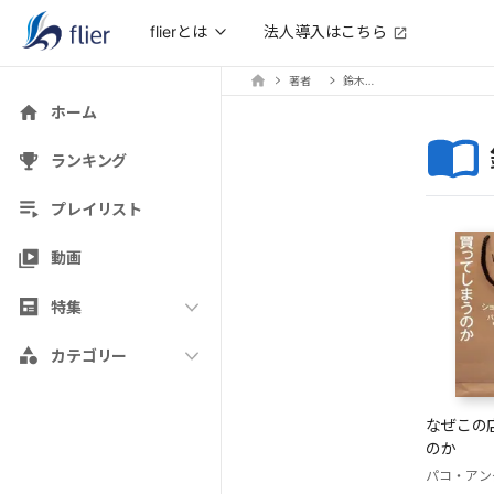
法人導入はこちら
flierとは
著者
鈴木主税
ホーム
ランキング
プレイリスト
動画
特集
カテゴリー
なぜこの
のか
パコ・アン