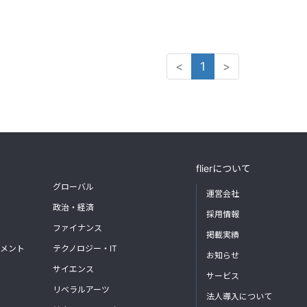
<
1
>
flierについて
グローバル
運営会社
政治・経済
採用情報
ファイナンス
掲載実績
メント
テクノロジー・IT
お知らせ
サイエンス
サービス
リベラルアーツ
法人導入について