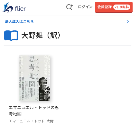
ログイン
会員登録
7日間無料
法人導入はこちら
大野舞（訳）
エマニュエル・トッドの思
考地図
エマニュエル・トッド
大野舞（訳）