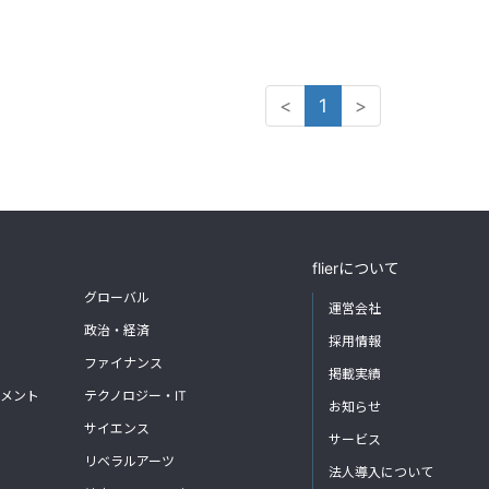
<
1
>
flierについて
グローバル
運営会社
政治・経済
採用情報
ファイナンス
掲載実績
メント
テクノロジー・IT
お知らせ
サイエンス
サービス
リベラルアーツ
法人導入について