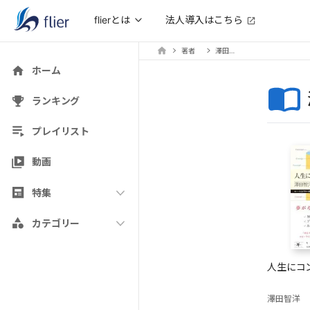
法人導入はこちら
flierとは
著者
澤田智洋
ホーム
ランキング
プレイリスト
動画
特集
カテゴリー
人生にコ
澤田智洋