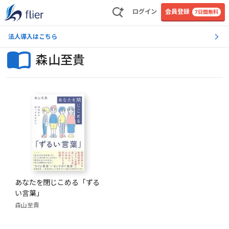
ログイン
会員登録
7日間無料
法人導入はこちら
森山至貴
あなたを閉じこめる「ずる
い言葉」
森山至貴