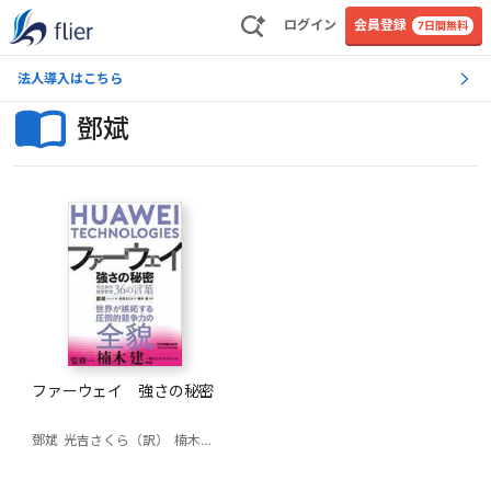
ログイン
会員登録
7日間無料
法人導入はこちら
鄧斌
ファーウェイ 強さの秘密
鄧斌
光吉さくら（訳）
楠木建（監修）