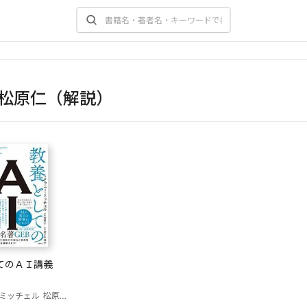
松原仁（解説）
てのＡＩ講義
ミッチェル
松原仁（解説）
尼丁千津子（翻訳）