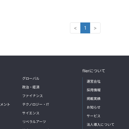
<
1
>
flierについて
グローバル
運営会社
政治・経済
採用情報
ファイナンス
掲載実績
メント
テクノロジー・IT
お知らせ
サイエンス
サービス
リベラルアーツ
法人導入について