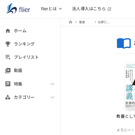
法人導入はこちら
flierとは
著者
松原仁（解説）
ホーム
ランキング
プレイリスト
動画
特集
カテゴリー
教養とし
メラニー・