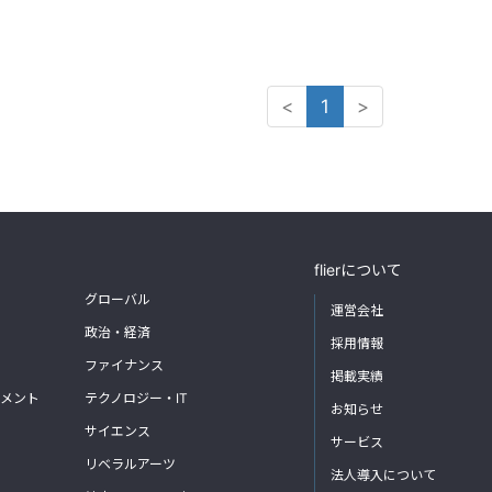
<
1
>
flierについて
グローバル
運営会社
政治・経済
採用情報
ファイナンス
掲載実績
メント
テクノロジー・IT
お知らせ
サイエンス
サービス
リベラルアーツ
法人導入について