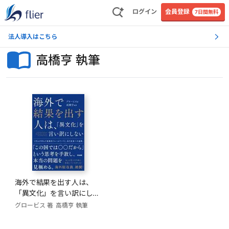
ログイン
会員登録
7日間無料
法人導入はこちら
高橋亨 執筆
海外で結果を出す人は、
「異文化」を言い訳にしな
い
グロービス 著
高橋亨 執筆