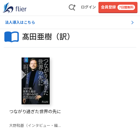
ログイン
会員登録
7日間無料
法人導入はこちら
髙田亜樹（訳）
つながり過ぎた世界の先に
大野和基（インタビュー・編）
マルクス・ガブリエル
髙田亜樹（訳）