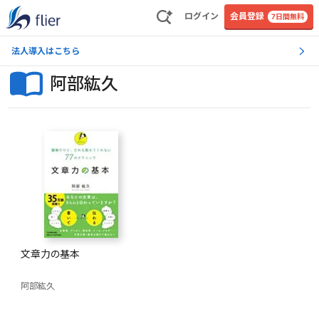
ログイン
会員登録
7日間無料
法人導入はこちら
阿部紘久
文章力の基本
阿部紘久