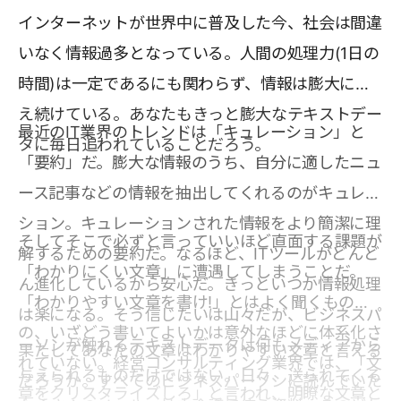
インターネットが世界中に普及した今、社会は間違
いなく情報過多となっている。人間の処理力(1日の
時間)は一定であるにも関わらず、情報は膨大に増
え続けている。あなたもきっと膨大なテキストデー
最近のIT業界のトレンドは「キュレーション」と
タに毎日追われていることだろう。
「要約」だ。膨大な情報のうち、自分に適したニュ
ース記事などの情報を抽出してくれるのがキュレー
ション。キュレーションされた情報をより簡潔に理
そしてそこで必ずと言っていいほど直面する課題が
解するための要約だ。なるほど、ITツールがどんど
「わかりにくい文章」に遭遇してしまうことだ。
ん進化しているから安心だ。きっといつか情報処理
「わかりやすい文章を書け!」とはよく聞くもの
は楽になる。そう信じたいは山々だが、ビジネスパ
の、いざどう書いてよいかは意外なほどに体系化さ
ーソンが触れるテキストデータは何もメディアから
果たしてあなたの文章はわかりやすい文章と言える
れていない。経営コンサルティング業界では、「文
与えられるものだけではない。日々、送られてくる
だろうか。すべてのビジネスパーソンに読んでいた
章をクリスタライズしろ」と言われ、明瞭な文章と