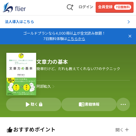
ログイン
会員登録
7日間無料
法人導入はこちら
ゴールドプランなら4,000冊以上が全文読み放題！
7日無料体験は
こちらから
文章力の基本
簡単だけど、だれも教えてくれない77のテクニック
阿部紘久
聴く
書籍情報
おすすめポイント
開く