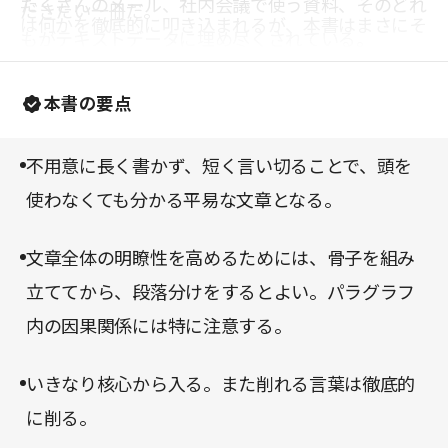
たくさんのメール、社内会議で使う資料、そのどれ
だきたい一冊だ。
は何かを徹底的に叩き込まれるが、本書はまさにそ
もがテキストデータに埋め尽くされている。
のクリスタライズ手法を77の体系化された方法論
で解説してくれる。
本書の要点
不用意に長く書かず、短く言い切ることで、頭を
使わなくても分かる平易な文章となる。
文章全体の明瞭性を高めるためには、骨子を組み
立ててから、段落分けをするとよい。パラグラフ
内の因果関係には特に注意する。
いきなり核心から入る。また削れる言葉は徹底的
に削る。