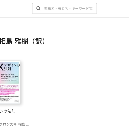
相島 雅樹（訳）
インの法則
ブロンスキ
相島 雅樹（訳）
磯谷拓也（訳）
反中望（訳）
松村草也（訳）