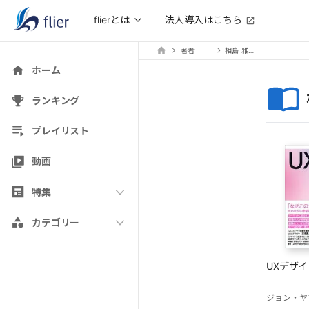
法人導入はこちら
flierとは
著者
相島 雅樹（訳）
ホーム
ランキング
プレイリスト
動画
特集
カテゴリー
UXデザ
ジョン・ヤ