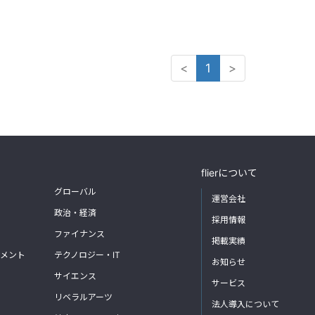
<
1
>
flierについて
グローバル
運営会社
政治・経済
採用情報
ファイナンス
掲載実績
メント
テクノロジー・IT
お知らせ
サイエンス
サービス
リベラルアーツ
法人導入について