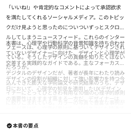
「いいね!」や肯定的なコメントによって承認欲求
を満たしてくれるソーシャルメディア。このトピッ
クだけ見ようと思ったのについついずっとスクロー
ルしてしまうニュースフィード。これらのインター
本書は、心理学や行動科学の背景知識を持ち合わせ
フェースは、心理学の原則に基づいてデザインされ
ていないデザイナーに向けた、デザインと心理学が
ている。そうしたデザインの真髄を知りたくはない
交差する実践的なガイドである。主なフォーカスは
だろうか。
デジタルのデザインだが、著者が長年にわたり読み
デザインの役割が組織に対して強い影響力を持つ今
込んできた膨大な学術論文や研究結果のうち、デザ
日において、心理学の知見を適用したUXデザイン
イナーにとってひときわ有用な10個の心理学的原則
の重要性はますます高まる一方だ。デザイナーはコ
に絞りこまれている。カラーの写真で豊富な事例が
ードが書けて、文章が書けて、ビジネスにも精通す
紹介されているため、法則の理解が深まりやすい。
べきだろうか。もちろん全部できるに越したことは
本書の要点
ないが必須ではない。しかし、心理学の基礎はすべ