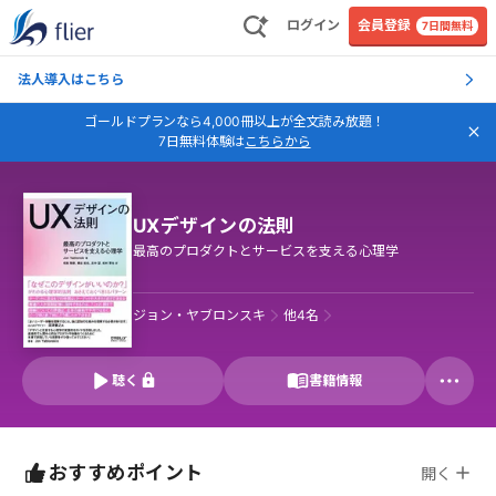
ログイン
会員登録
7日間無料
法人導入はこちら
ゴールドプランなら4,000冊以上が全文読み放題！
7日無料体験は
こちらから
UXデザインの法則
最高のプロダクトとサービスを支える心理学
ジョン・ヤブロンスキ
他
4
名
聴く
書籍情報
おすすめポイント
開く