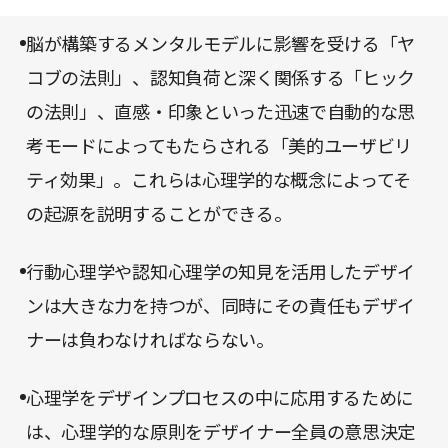
てのデザイナーの必修科目というのが著者の主張
脳が構築するメンタルモデルに影響を受ける「ヤ
だ。規模や収益性だけでなく倫理的観点からも優れ
コブの法則」、認知負荷と深く関係する「ヒック
た「最高のプロダクトやサービス」を生み出すため
の法則」、直感・印象といった迅速で自動的な思
にも、「人間中心のデザインの基礎」を学んでいた
考モードによってもたらされる「美的ユーザビリ
だきたい。
ティ効果」。これらは心理学的な概念によってそ
の起源を説明することができる。
行動心理学や認知心理学の知見を活用したデザイ
ンは大きな力を持つが、同時にその責任もデザイ
ナーは負わなければならない。
心理学をデザインプロセスの中に応用するために
は、心理学的な原則をデザイナー全員の意思決定