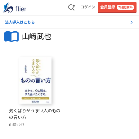
ログイン
会員登録
7日間無料
法人導入はこちら
山﨑武也
気くばりがうまい人のもの
の言い方
山﨑武也