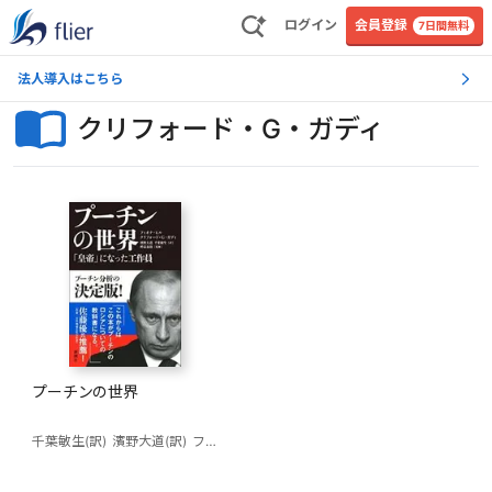
ログイン
会員登録
7日間無料
法人導入はこちら
クリフォード・G・ガディ
プーチンの世界
千葉敏生(訳)
濱野大道(訳)
フィオナ・ヒル
クリフォード・G・ガディ
畔蒜泰