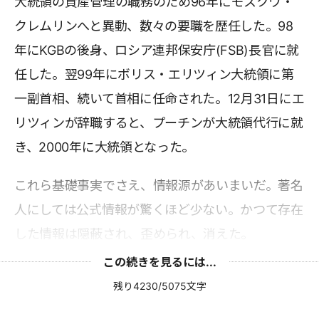
大統領の資産管理の職務のため96年にモスクワ・
クレムリンへと異動、数々の要職を歴任した。98
年にKGBの後身、ロシア連邦保安庁(FSB)長官に就
任した。翌99年にボリス・エリツィン大統領に第
一副首相、続いて首相に任命された。12月31日にエ
リツィンが辞職すると、プーチンが大統領代行に就
き、2000年に大統領となった。
これら基礎事実でさえ、情報源があいまいだ。著名
人にしては公式情報が驚くほど少ない。かつて存在
した情報は隠蔽され、歪められ、消えた。
この続きを見るには...
残り4230/5075文字