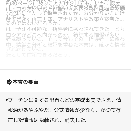
約30ページに及ぶことだけを見ても、いかに膨大
「プーチンのロシアについて最良の教科書」と評価
は、ロシアにたびたび驚かされ、さらには衝撃を受
な資料に当たって執筆されたか、お分かりいただけ
している。
けてきた。再三再四、アナリストや政策立案者たち
るのではないだろうか。
は〝予測不可能な〟指導者に惑わされてきた」と著
ロシアがどこへ向かうのか、錯綜する情報が多い
者は綴っている。そして今もその「指導者」に惑わ
中、精緻な分析と検証を重ねた本書は、確かな情報
され続けている。
源として信頼できるだろう。
本書の要点
プーチンに関する出自などの基礎事実でさえ、情
報源があやふやだ。公式情報が少なく、かつて存
在した情報は隠蔽され、消失した。