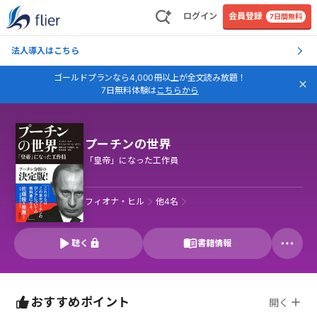
ログイン
会員登録
7日間無料
法人導入はこちら
ゴールドプランなら4,000冊以上が全文読み放題！
7日無料体験は
こちらから
プーチンの世界
「皇帝」になった工作員
フィオナ・ヒル
他
4
名
聴く
書籍情報
おすすめポイント
開く