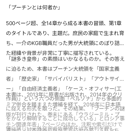
「プーチンとは何者か」
500ページ超、全14章から成る本書の冒頭、第1章
のタイトルであり、主題だ。庶民の家庭で生まれ育
ち、一介のKGB職員だった男が大統領にのぼり詰め
た経緯や背景が非常に丁寧に描写されている。
「謎多き皇帝」の素顔はいかなるものか。その答え
に迫るため、本書はプーチン大統領を「国家主義
者」「歴史家」「サバイバリスト」「アウトサイダ
ー」「自由経済主義者」「ケース・オフィサー(工
本書は、2013年に原書が出版され、2014年のクリ
作員)」という六つの側面「ペルソナ」から多面的
ミア併合を踏まえた増補を経て、2016年に日本語
に捉える形式を取った。その結果、「プーチンの謎
版が刊行された。巻末にある「ウラジーミル・プー
をかなり解明することに成功している」とロシア事
チン関連年表」7ページのほか、注釈や索引だけで
情に詳しい元外交官の佐藤優氏は太鼓判を押し、
冒頭の「日本語版に寄せて」において、「私たち