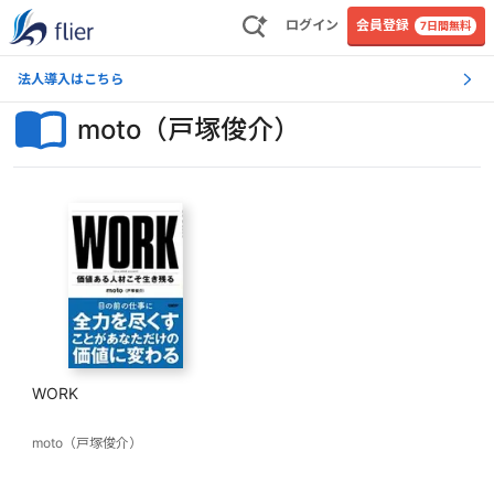
ログイン
会員登録
7日間無料
法人導入はこちら
moto（戸塚俊介）
WORK
moto（戸塚俊介）