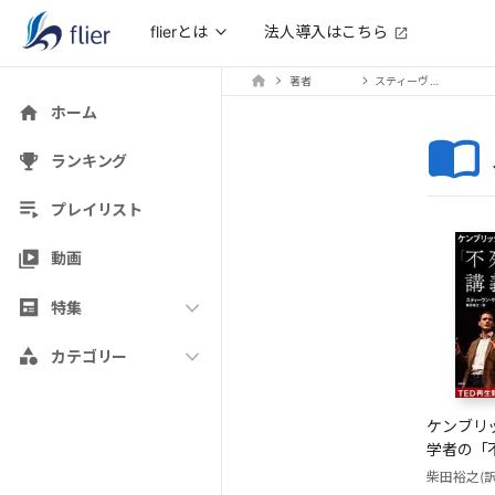
法人導入はこちら
flierとは
著者
スティーヴン・ケイヴ
ホーム
ランキング
プレイリスト
動画
特集
カテゴリー
ケンブリ
学者の「
柴田裕之(訳