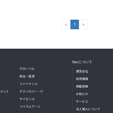
<
1
>
flierについて
グローバル
運営会社
政治・経済
採用情報
ファイナンス
掲載実績
メント
テクノロジー・IT
お知らせ
サイエンス
サービス
リベラルアーツ
法人導入について