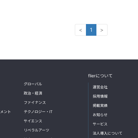
<
1
>
flierについて
グローバル
運営会社
政治・経済
採用情報
ファイナンス
掲載実績
メント
テクノロジー・IT
お知らせ
サイエンス
サービス
リベラルアーツ
法人導入について