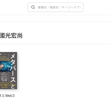
國光宏尚
とWeb3