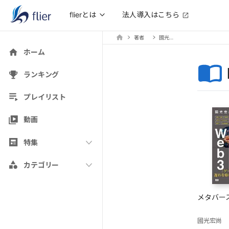
法人導入はこちら
flierとは
著者
國光宏尚
ホーム
ランキング
プレイリスト
動画
特集
カテゴリー
メタバース
國光宏尚