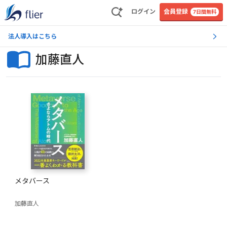
ログイン
会員登録
7日間無料
法人導入はこちら
加藤直人
メタバース
加藤直人