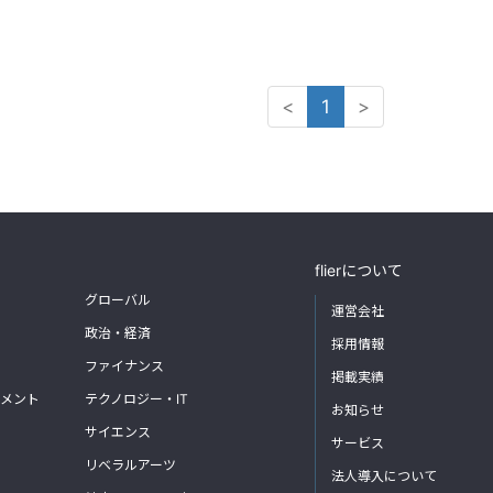
<
1
>
flierについて
グローバル
運営会社
政治・経済
採用情報
ファイナンス
掲載実績
メント
テクノロジー・IT
お知らせ
サイエンス
サービス
リベラルアーツ
法人導入について