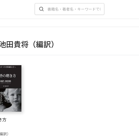
池田貴将（編訳）
き方
編訳）