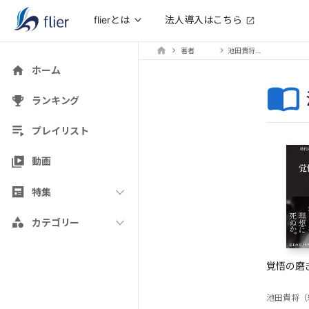
法人導入はこちら
flierとは
著者
池田貴将（編訳）
ホーム
ランキング
プレイリスト
動画
特集
カテゴリー
覚悟の磨
池田貴将（