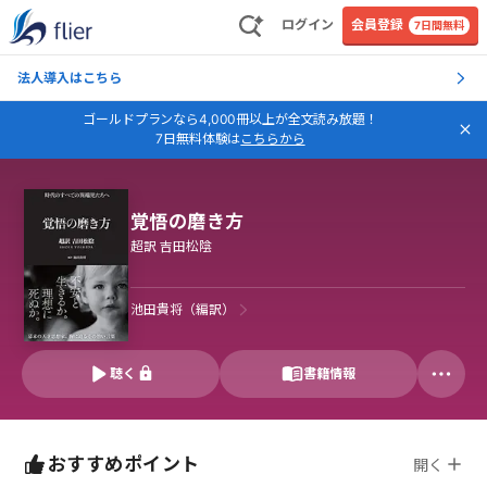
ログイン
会員登録
7日間無料
法人導入はこちら
ゴールドプランなら4,000冊以上が全文読み放題！
7日無料体験は
こちらから
覚悟の磨き方
超訳 吉田松陰
池田貴将（編訳）
聴く
書籍情報
おすすめポイント
開く