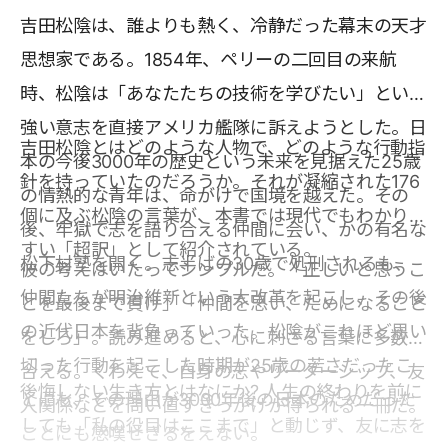
吉田松陰は、誰よりも熱く、冷静だった幕末の天才
思想家である。1854年、ペリーの二回目の来航
時、松陰は「あなたたちの技術を学びたい」という
強い意志を直接アメリカ艦隊に訴えようとした。日
吉田松陰とはどのような人物で、どのような行動指
本の今後3000年の歴史という未来を見据えた25歳
針を持っていたのだろうか。それが凝縮された176
の情熱的な青年は、命がけで国境を越えた。その
個に及ぶ松陰の言葉が、本書では現代でもわかりや
後、牢獄で志を語り合える仲間に会い、かの有名な
すい「超訳」として紹介されている。
松下村塾を開く。志半ばの30歳で処刑されるも、
彼の考えはいたってシンプルだ。「正しいと思うこ
仲間たちが明治維新という大改革を起こし、その後
とを最後まで貫け」「仲間を思い、ためになること
の近代日本を背負っていった。松陰がこれほど思い
をしろ」。読み進めると、心に刺さる言葉に多数出
切った行動を起こした時期が25歳の若さだったこ
合える。くわえて、自身の志やリーダーシップ、友
後悔しない生き方とはなにか? 人生の終わりを前に
とにも、その理由が3000年後の日本のためだった
人関係などを問い直すきっかけが得られる一冊だ。
しても「私の役目はここまで」と動じず、友に志を
ことにも感嘆せざるをえない。